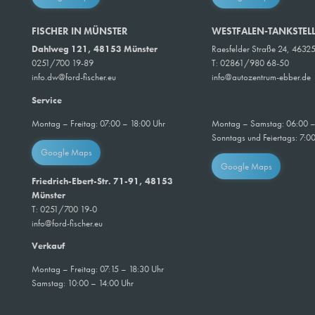
FISCHER IN MÜNSTER
WESTFALEN-TANKSTEL
Dahlweg 121, 48153 Münster
Raesfelder Straße 24, 4632
0251/700 19-89
T: 02861/980 68-50
info.dw@ford-fischer.eu
info@autozentrum-ebber.de
Service
Montag – Samstag: 06:00 –
Montag – Freitag: 07:00 – 18:00 Uhr
Sonntags und Feiertags: 7:0
Google Maps
Google Maps
Friedrich-Ebert-Str. 71-91, 48153
Münster
T: 0251/700 19-0
info@ford-fischer.eu
Verkauf
Montag – Freitag: 07:15 – 18:30 Uhr
Samstag: 10:00 – 14:00 Uhr