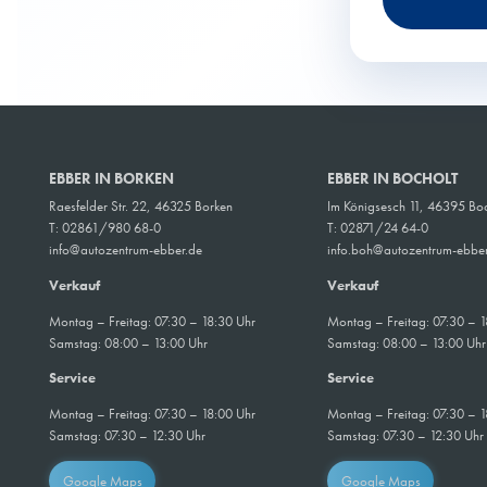
EBBER IN BORKEN
EBBER IN BOCHOLT
Raesfelder Str. 22, 46325 Borken
Im Königsesch 11, 46395 Boc
T: 02861/980 68-0
T:
02871/24 64-0
info@autozentrum-ebber.de
info.boh@autozentrum-ebber
Verkauf
Verkauf
Montag – Freitag: 07:30 – 18:30 Uhr
Montag – Freitag: 07:30 – 1
Samstag: 08:00 – 13:00 Uhr
Samstag: 08:00 – 13:00 Uhr
Service
Service
Montag – Freitag: 07:30 – 18:00 Uhr
Montag – Freitag: 07:30 – 1
Samstag: 07:30 – 12:30 Uhr
Samstag: 07:30 – 12:30 Uhr
Google Maps
Google Maps