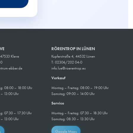
EVE
RÖRENTROP IN LÜNEN
, 47533 Kleve
Kupferstraße 4, 44532 Lünen
-0
T: 02306/202 04-0
ntrum-ebber.de
info.lue@roerentrop.eu
Verkauf
g: 08:00 – 18:00 Uhr
Montag – Freitag: 08:00 – 19:00 Uhr
 – 13:00 Uhr
Samstag: 09:00 – 14:00 Uhr
Service
g: 07:30 – 17:30 Uhr
Montag – Freitag: 07:30 – 18:30 Uhr
 – 13:00 Uhr
Samstag: 08:30 – 13:30 Uhr
s
Google Maps