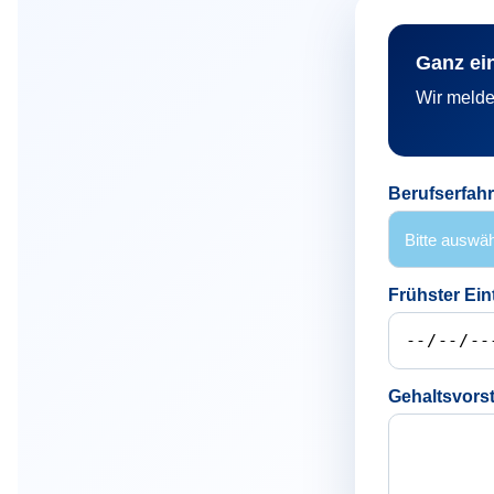
Ganz ei
Wir melde
Berufserfah
Frühster Eint
Gehaltsvorst