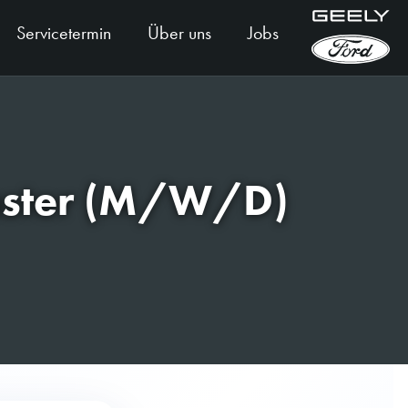
Servicetermin
Über uns
Jobs
ünster (M/W/D)