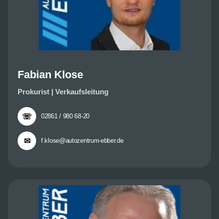
Fabian Klose
Prokurist | Verkaufsleitung
☏
02861 / 980 68-20
✉
f.klose@autozentrum-ebber.de