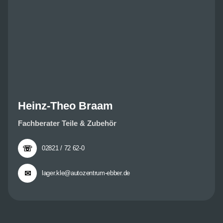
Heinz-Theo Braam
Fachberater Teile & Zubehör
☏
02821 / 72 62-0
✉
lager.kle@autozentrum-ebber.de