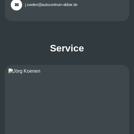
✉
j.seelen@autozentrum-ebber.de
Service