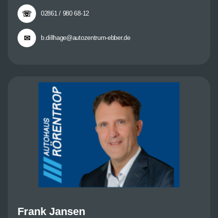
☏
02861 / 980 68-12
✉
b.dillhage@autozentrum-ebber.de
Frank Jansen