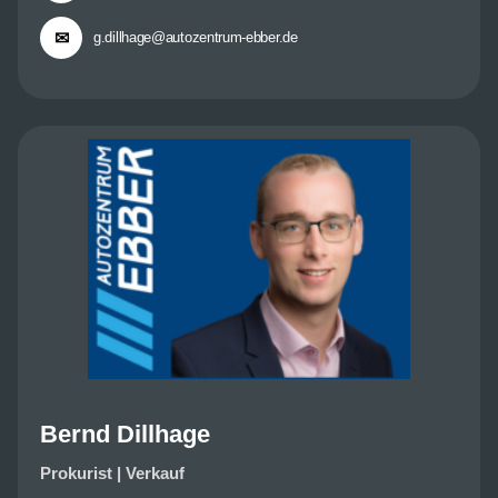
✉
g.dillhage@autozentrum-ebber.de
Bernd Dillhage
Prokurist | Verkauf