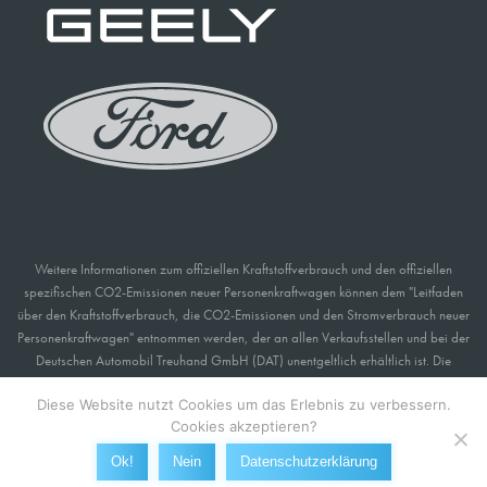
Weitere Informationen zum offiziellen Kraftstoffverbrauch und den offiziellen
spezifischen CO2-Emissionen neuer Personenkraftwagen können dem "Leitfaden
über den Kraftstoffverbrauch, die CO2-Emissionen und den Stromverbrauch neuer
Personenkraftwagen" entnommen werden, der an allen Verkaufsstellen und bei der
Deutschen Automobil Treuhand GmbH (DAT) unentgeltlich erhältlich ist. Die
angegebenen Werte wurden nach dem vorgeschriebenen Messverfahren (§ 2
Diese Website nutzt Cookies um das Erlebnis zu verbessern.
Nrn. 5, 6, 6a Pkw-EnVKV in der jeweils geltenden Fassung) ermittelt. Die Angaben
Cookies akzeptieren?
beziehen sich nicht auf ein einzelnes Fahrzeug und sind nicht Bestandteil des
Angebots, sondern dienen allein Vergleichszwecken zwischen den verschiedenen
Ok!
Nein
Datenschutzerklärung
Fahrzeugtypen.